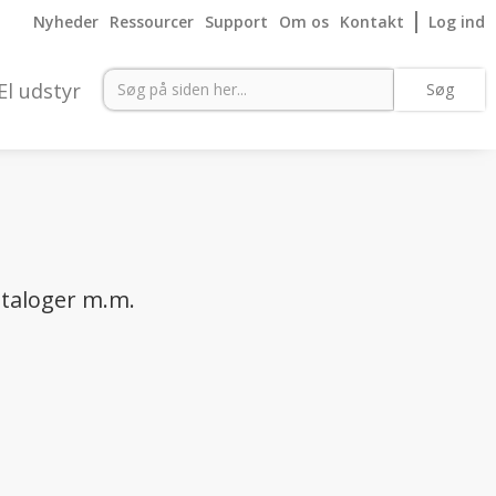
Nyheder
Ressourcer
Support
Om os
Kontakt
Log ind
El udstyr
ataloger m.m.