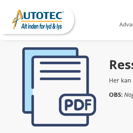
Adva
Res
Her kan 
OBS:
Nog