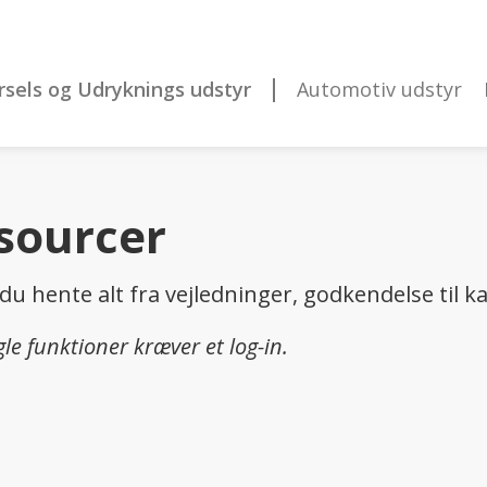
rsels og Udryknings udstyr
Automotiv udstyr
sourcer
du hente alt fra vejledninger, godkendelse til k
le funktioner kræver et log-in.