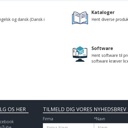
Kataloger
ngelsk og dansk (Dansk i
Hent diverse produk
Software
Hent software til p
software kræver lic
LG OS HER
TILMELD DIG VORES NYHEDSBREV
Firma
*Navn
cebook
uTube