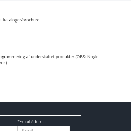
t kataloger/brochure
rogrammering af understøttet produkter (OBS: Nogle
ens)
*Email Address