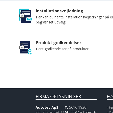
Installationsvejledning
Her kan du hente installationsvejledninger på e
begrænset udvalg)
Produkt godkendelser
Hent godkendelser på produkter
FIRMA OPLYSNINGER
FØ
Autotec ApS
T:
5616 1920
-
Fa
Industrivænget 11
M:
info@autotec.dk
-
Yo