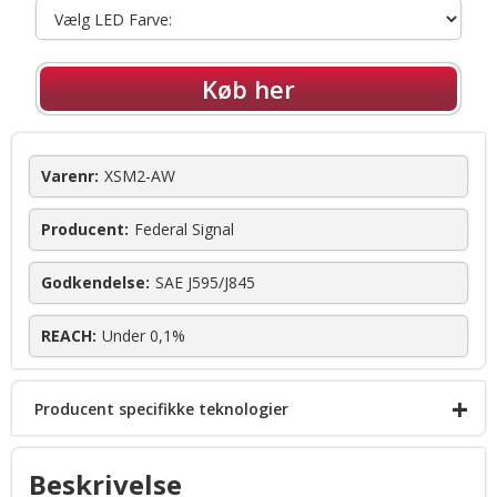
Køb her
Varenr:
XSM2-AW
Producent:
Federal Signal
Godkendelse:
SAE J595/J845
REACH:
Under 0,1%
+
Producent specifikke teknologier
FSJoin™
Beskrivelse