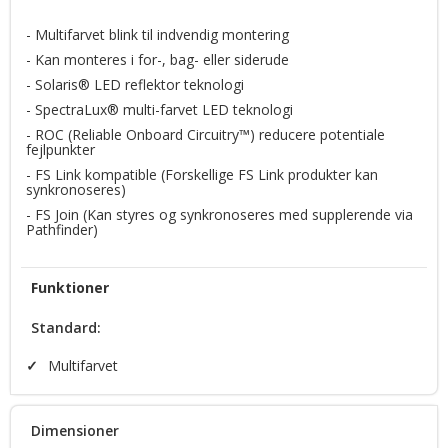
FSLink®
- Multifarvet blink til indvendig montering
- Kan monteres i for-, bag- eller siderude
ROC (Reliable Onboard Circuitry™)
- Solaris® LED reflektor teknologi
Solaris® LED reflector technology
- SpectraLux® multi-farvet LED teknologi
- ROC (Reliable Onboard Circuitry™) reducere potentiale
fejlpunkter
SpectraLux® LED technology
- FS Link kompatible (Forskellige FS Link produkter kan
synkronoseres)
- FS Join (Kan styres og synkronoseres med supplerende via
Pathfinder)
Funktioner
Standard:
✓
Multifarvet
Dimensioner