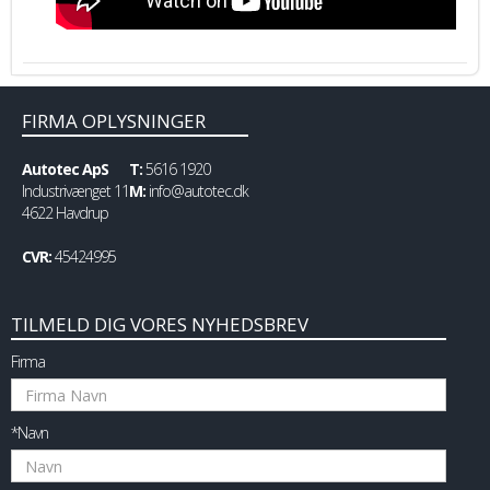
FIRMA OPLYSNINGER
Autotec ApS
T:
5616 1920
Industrivænget 11
M:
info@autotec.dk
4622 Havdrup
CVR:
45424995
TILMELD DIG VORES NYHEDSBREV
Firma
*Navn