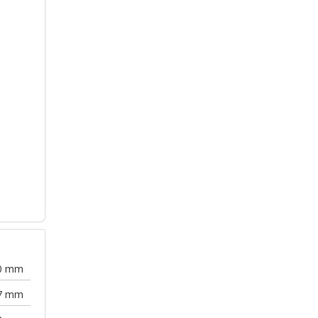
0
mm
7
mm