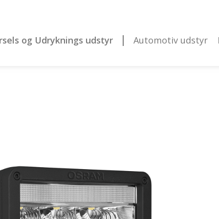
rsels og Udryknings udstyr
Automotiv udstyr