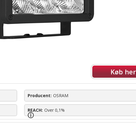
Køb her
Producent:
OSRAM
REACH:
Over 0,1%
ⓘ