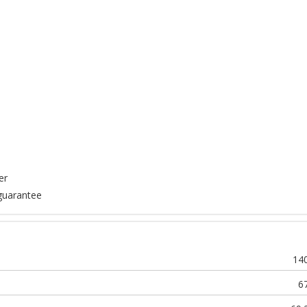
er
uarantee
14
6