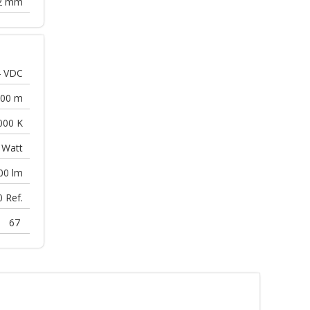
2
mm
4
VDC
00
m
000
K
Watt
00
lm
0
Ref.
67