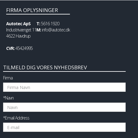
FIRMA OPLYSNINGER
Autotec ApS
T:
5616 1920
Industrivænget 11
M:
info@autotec.dk
4622 Havdrup
CVR:
45424995
TILMELD DIG VORES NYHEDSBREV
Firma
*Navn
*Email Address