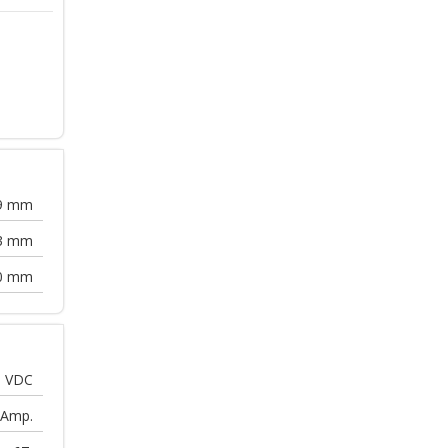
9
mm
3
mm
0
mm
8
VDC
Amp.