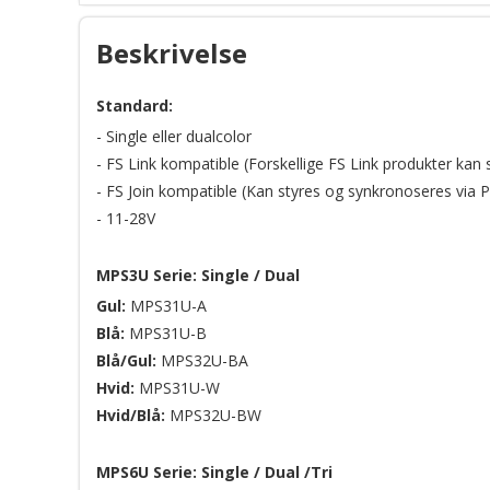
FSLink®
Beskrivelse
SpectraLux® LED technology
Standard:
- Single eller dualcolor
- FS Link kompatible (Forskellige FS Link produkter kan
- FS Join kompatible (Kan styres og synkronoseres via P
- 11-28V
MPS3U Serie: Single / Dual
Gul:
MPS31U-A
Blå:
MPS31U-B
Blå/Gul:
MPS32U-BA
Hvid:
MPS31U-W
Hvid/Blå:
MPS32U-BW
MPS6U Serie: Single / Dual /Tri