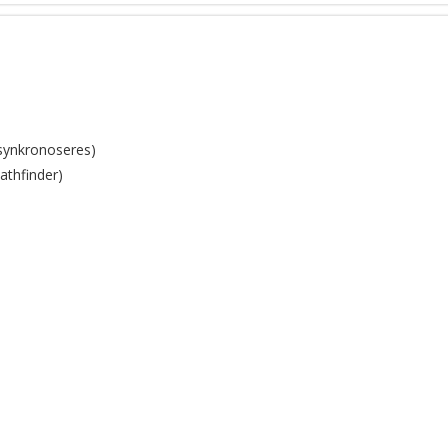
FSJoin™
 synkronoseres)
athfinder)