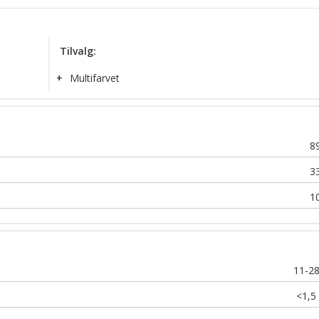
Tilvalg:
+
Multifarvet
8
3
1
11-2
<1,5