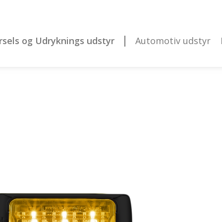
rsels og Udryknings udstyr
Automotiv udstyr