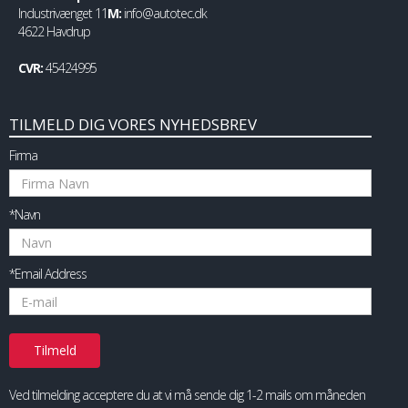
Industrivænget 11
M:
info@autotec.dk
4622 Havdrup
CVR:
45424995
TILMELD DIG VORES NYHEDSBREV
Firma
*Navn
*Email Address
Ved tilmelding acceptere du at vi må sende dig 1-2 mails om måneden