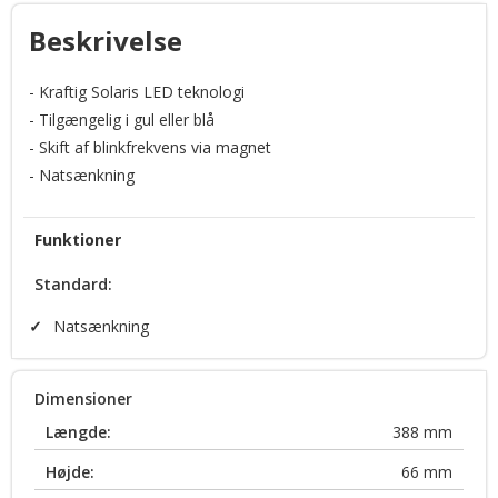
ROC (Reliable Onboard Circuitry™)
Beskrivelse
Solaris® LED reflector technology
- Kraftig Solaris LED teknologi
- Tilgængelig i gul eller blå
MagnetSelect™
- Skift af blinkfrekvens via magnet
- Natsænkning
Funktioner
Standard:
✓
Natsænkning
Dimensioner
Længde:
388
mm
Højde:
66
mm