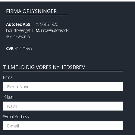
FIRMA OPLYSNINGER
Autotec ApS
T:
5616 1920
Industrivænget 11
M:
info@autotec.dk
4622 Havdrup
CVR:
45424995
TILMELD DIG VORES NYHEDSBREV
Firma
*Navn
*Email Address