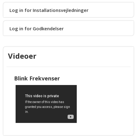
Log in for Installationsvejledninger
Installationsvejl.
HighLighter Micro
Magnet beslag til HighLighter
Log in for Godkendelser
HighLighter
Videoer
Magnet til frekvensskift
HighLighter DUO
Blink Frekvenser