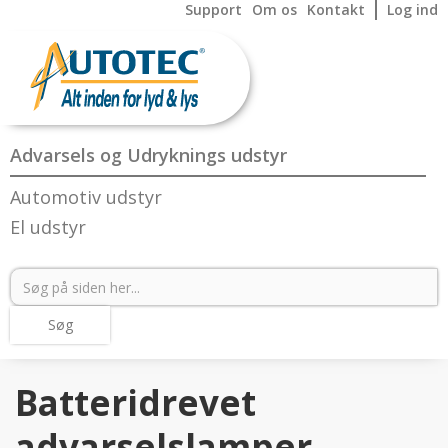
Support
Om os
Kontakt
Log ind
Advarsels og Udryknings udstyr
Automotiv udstyr
El udstyr
Batteridrevet
advarselslamper