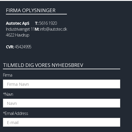
FIRMA OPLYSNINGER
Autotec ApS
T:
5616 1920
Industrivænget 11
M:
info@autotec.dk
4622 Havdrup
CVR:
45424995
TILMELD DIG VORES NYHEDSBREV
Firma
*Navn
*Email Address