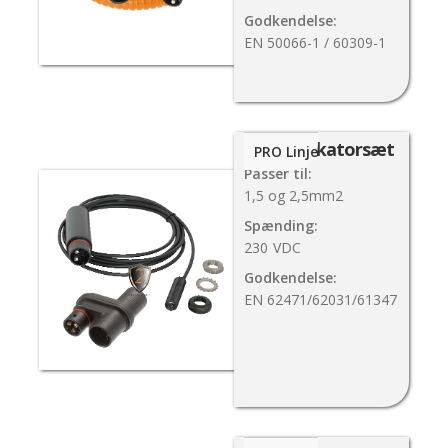
Godkendelse:
EN 50066-1 / 60309-1
LED-indikatorsæt
PRO Linje
Passer til:
1,5 og 2,5mm2
Spænding:
230
VDC
Godkendelse:
EN 62471/62031/61347