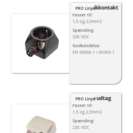
PlugIn stikkontakt
PRO Linje
Passer til:
1,5 og 2,5mm2
Spænding:
230
VDC
Godkendelse:
EN 50066-1 / 60309-1
PlugIn udtag
PRO Linje
Passer til:
1,5 og 2,5mm2
Spænding:
230
VDC