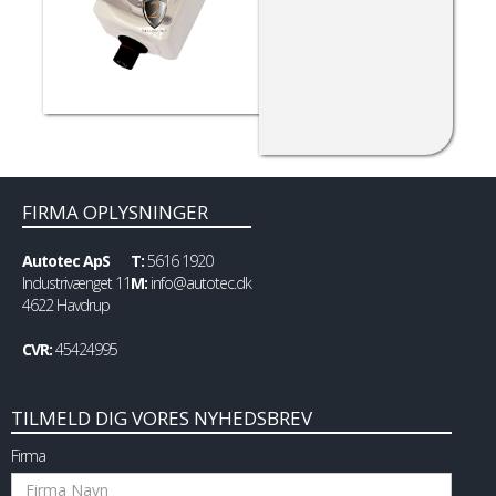
FIRMA OPLYSNINGER
Autotec ApS
T:
5616 1920
Industrivænget 11
M:
info@autotec.dk
4622 Havdrup
CVR:
45424995
TILMELD DIG VORES NYHEDSBREV
Firma