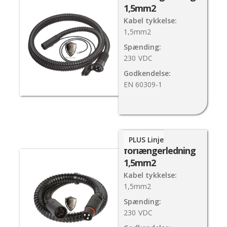
1,5mm2
Kabel tykkelse:
1,5mm2
Spænding:
230
VDC
Godkendelse:
EN 60309-1
PlugIn
PLUS Linje
forlængerledning
1,5mm2
Kabel tykkelse:
1,5mm2
Spænding:
230
VDC