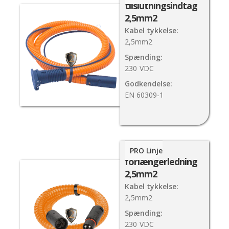
tilslutningsindtag
2,5mm2
Kabel tykkelse:
2,5mm2
Spænding:
230
VDC
Godkendelse:
EN 60309-1
PlugIn
PRO Linje
forlængerledning
2,5mm2
Kabel tykkelse:
2,5mm2
Spænding:
230
VDC