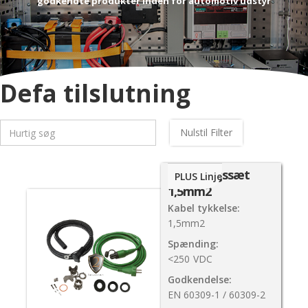
godkendte produkter inden for automotiv udstyr
Defa tilslutning
Nulstil Filter
Tilkoblingssæt
PLUS Linje
1,5mm2
Kabel tykkelse:
1,5mm2
Spænding:
<250
VDC
Godkendelse:
EN 60309-1 / 60309-2