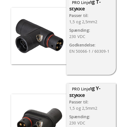
Forgrening T-
PRO Linje
stykke
Passer til:
1,5 og 2,5mm2
Spænding:
230
VDC
Godkendelse:
EN 50066-1 / 60309-1
Forgrening Y-
PRO Linje
stykke
Passer til:
1,5 og 2,5mm2
Spænding:
230
VDC