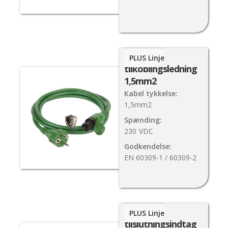
MiniPlug
PLUS Linje
tilkoblingsledning
1,5mm2
Kabel tykkelse:
1,5mm2
Spænding:
230
VDC
Godkendelse:
EN 60309-1 / 60309-2
MiniPlug
PLUS Linje
tilslutningsindtag