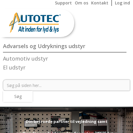
Support
Om os
Kontakt
Log ind
Advarsels og Udryknings udstyr
Automotiv udstyr
El udstyr
Din betroede partner til vejledning samt