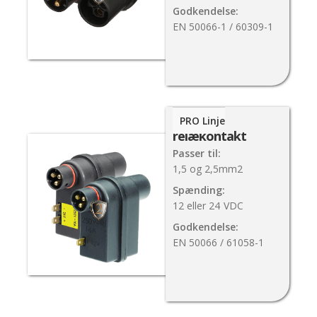
Godkendelse:
EN 50066-1 / 60309-1
PlugIn
PRO Linje
relækontakt
Passer til:
1,5 og 2,5mm2
Spænding:
12 eller 24
VDC
Godkendelse:
EN 50066 / 61058-1